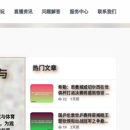
乐玩
直播资讯
问题解答
服务中心
联系我们
热门文章
与
希勒：若曼城或切尔西在世
俱杯打进决赛将感到惊讶 球
员已休息两周
22
1天前
国乒伦敦世乒赛阵容揭晓王
意与体育
楚钦领衔出战冠军之争悬念
，为观
再起谁能最终登顶荣耀舞台
19
2天前