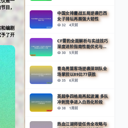
仅仅是一
的节目，
中国女排鏖战五局逆袭巴西
女子排坛再展强大韧性
32
4天前
演和编剧
赋予了开
CF雷豹全面解析与实战技巧
深度进阶指南性能优劣与获
取方式详解
30
5天前
青岛男篮客场逆袭深圳队全
场掌控以89比77获胜
35
6天前
英超争四格局再起波澜 多队
冲刺竞争进入白热化阶段
38
1周前
热血江湖师徒任务全攻略与