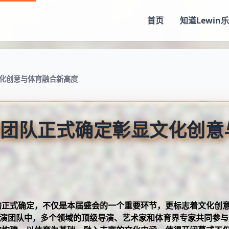
首页
知道
Lewin
化创意与体育融合新高度
团队正式确定彰显文化创意
的正式确定，不仅是本届盛会的一个重要环节，更标志着文化创
演团队中，多个领域的顶级导演、艺术家和体育界专家共同参与