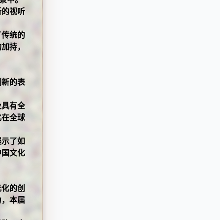
新的视听
了传统的
的加持，
创新的表
。
及具有全
化在全球
展示了如
中国文化
元化的创
力，本届