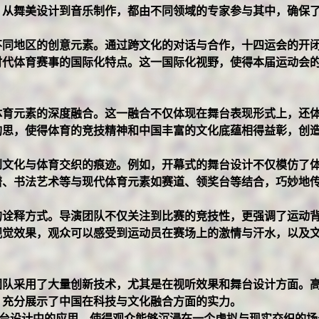
，从舞美设计到音乐制作，都由不同领域的专家参与其中，确保
不同地区的创意元素。通过跨文化的对话与合作，十四运会的开
时代体育赛事的国际化特点。这一国际化视野，使得本届运动会
体育元素的深度融合。这一融合不仅体现在舞台表现形式上，还
构思，使得体育的竞技精神和中国丰富的文化底蕴相得益彰，创
到文化与体育交织的痕迹。例如，开幕式的舞台设计不仅模仿了
谱、书法艺术等与现代体育元素如赛道、领奖台等结合，巧妙地
的诠释方式。导演团队不仅关注到比赛的竞技性，更强调了运动
视觉效果，观众可以感受到运动员在赛场上的激情与汗水，以及
团队采用了大量创新技术，尤其是在视听效果和舞台设计方面。
，充分展示了中国在科技与文化融合方面的实力。
舞台设计中的应用，使得观众能够沉浸在一个虚拟与现实交织的场